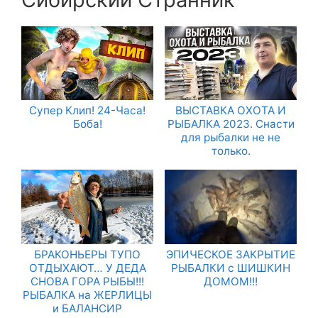
Супер Клип! 24-Часа!
ВЫСТАВКА ОХОТА И
Боба!
РЫБАЛКА 2023. Снасти
для рыбалки не не
только.
БРАКОНЬЕРЫ ТУПО
ЭПИЧЕСКОЕ ЗАКРЫТИЕ
ОТДЫХАЮТ… У ДЕДА
РЫБАЛКИ с ШИШКИН
СНОВА ГОРА РЫБЫ!!!
ДОМОМ!!!
РЫБАЛКА на ЖЕРЛИЦЫ
и БАЛАНСИР