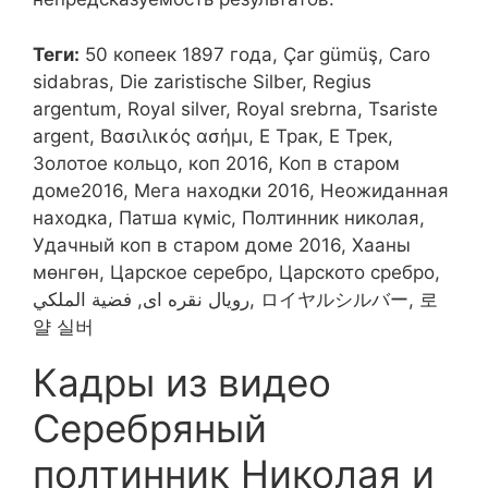
Теги:
50 копеек 1897 года, Çar gümüş, Caro
sidabras, Die zaristische Silber, Regius
argentum, Royal silver, Royal srebrna, Tsariste
argent, Βασιλικός ασήμι, Е Трак, Е Трек,
Золотое кольцо, коп 2016, Коп в старом
доме2016, Мега находки 2016, Неожиданная
находка, Патша күміс, Полтинник николая,
Удачный коп в старом доме 2016, Хааны
мөнгөн, Царское серебро, Царското сребро,
رویال نقره ای, فضية الملكي, ロイヤルシルバー, 로
얄 실버
Кадры из видео
Серебряный
полтинник Николая и