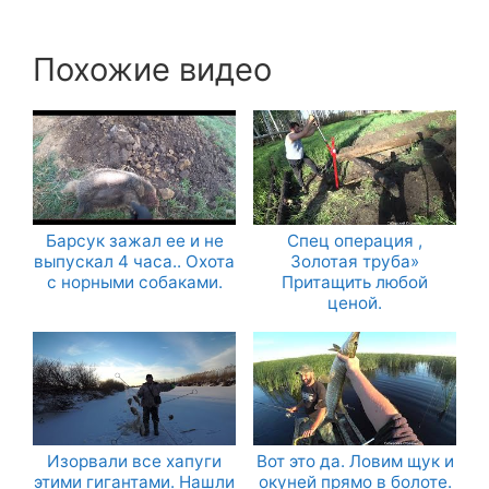
Похожие видео
Барсук зажал ее и не
Спец операция ,
выпускал 4 часа.. Охота
Золотая труба»
с норными собаками.
Притащить любой
ценой.
Изорвали все хапуги
Вот это да. Ловим щук и
этими гигантами. Нашли
окуней прямо в болоте.