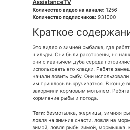
AssistanceTV
Количество видео на канале:
1256
Количество подписчиков:
931000
Краткое содержан
Это видео о зимней рыбалке, где ребят
шильды. Они были расстроены, но нашл
они с иванычем дуба середа готовились
использовать его кладки. Ребята заме
начали ловить рыбу. Они использовали
им пришлось выкручиваться. В конце в
закормили кормовым мотылем. Ребята 
кормление рыбы и погода.
Теги:
безмотылка, жерлицы, зимняя рыб
ловля на зимние снасти, ловля на мор
зимой, ловля рыбы зимой, мормышка, м