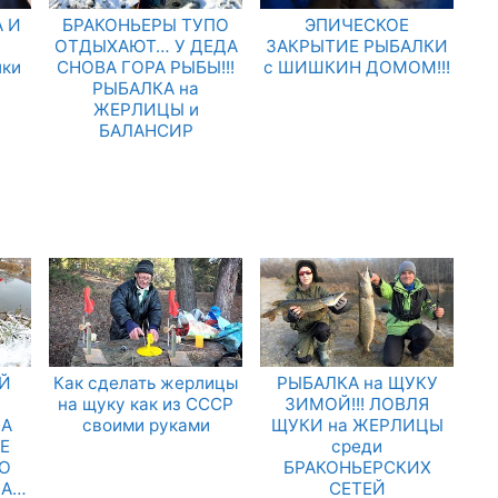
 И
БРАКОНЬЕРЫ ТУПО
ЭПИЧЕСКОЕ
.
ОТДЫХАЮТ… У ДЕДА
ЗАКРЫТИЕ РЫБАЛКИ
лки
СНОВА ГОРА РЫБЫ!!!
с ШИШКИН ДОМОМ!!!
РЫБАЛКА на
ЖЕРЛИЦЫ и
БАЛАНСИР
Й
Как сделать жерлицы
РЫБАЛКА на ЩУКУ
на щуку как из СССР
ЗИМОЙ!!! ЛОВЛЯ
ДА
своими руками
ЩУКИ на ЖЕРЛИЦЫ
НЕ
среди
О
БРАКОНЬЕРСКИХ
НА…
СЕТЕЙ