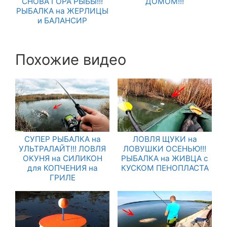
СНОВА ГОРА РЫБЫ!!!
ДОМОМ!!!
РЫБАЛКА на ЖЕРЛИЦЫ
и БАЛАНСИР
Похожие видео
СУПЕР РЫБАЛКА на
ЛОВЛЯ ЩУКИ на
УЛЬТРАЛАЙТ!!! ЛОВЛЯ
ЛОВУШКИ ОСЕНЬЮ!!!
ОКУНЯ на СИЛИКОН
РЫБАЛКА на ЖИВЦА с
для КОПЧЕНИЯ на
КУСКОМ ПЕНОПЛАСТА
ГРИЛЕ