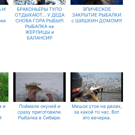
 И
БРАКОНЬЕРЫ ТУПО
ЭПИЧЕСКОЕ
.
ОТДЫХАЮТ… У ДЕДА
ЗАКРЫТИЕ РЫБАЛКИ
лки
СНОВА ГОРА РЫБЫ!!!
с ШИШКИН ДОМОМ!!!
РЫБАЛКА на
ЖЕРЛИЦЫ и
БАЛАНСИР
а и
Поймали окуней и
Мешок уток на двоих,
сразу приготовили.
за какой то час. Вот
й
Рыбалка в Сибири.
это вечерка.