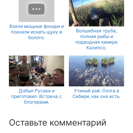
Взяли мощные фонари и
Волшебная труба,
поехали искать щуку в
полная рыбы и
болото.
подводная камера
Калипсо.
Добыл Русака и
Утиный рай. Охота в
приготовил. Встреча с
Сибири, как она есть.
блогерами.
Оставьте комментарий