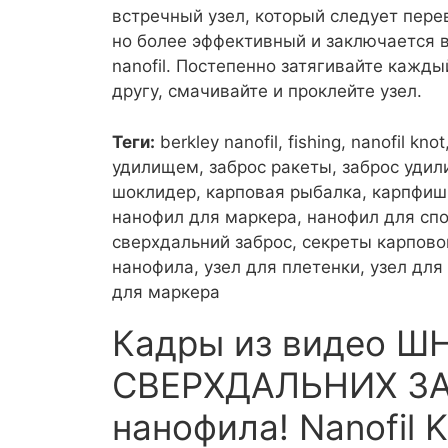
встречный узел, который следует пере
но более эффективный и заключается 
nanofil. Постепенно затягивайте кажды
другу, смачивайте и проклейте узел.
Теги:
berkley nanofil, fishing, nanofil k
удилищем, заброс ракеты, заброс удили
шоклидер, карповая рыбалка, карпфиши
нанофил для маркера, нанофил для спо
сверхдальний заброс, секреты карпово
нанофила, узел для плетенки, узел дл
для маркера
Кадры из видео Ш
СВЕРХДАЛЬНИХ ЗА
нанофила! Nanofil 