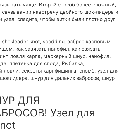
вязывать чаще. Второй способ более сложный,
в связывании навстречу двойного шок-лидера и
й узел, следите, чтобы витки были плотно друг
not, shokleader knot, spodding, заброс карповым
щем, как завязать нанофил, как связать
нг, ловля карпа, маркерный шнур, нанофил,
да, плетенка для спода, Рыбалка,
й ловли, секреты карпфишинга, спомб, узел для
я шоклидера, шнур для дальних забросов, шнур
НУР ДЛЯ
БРОСОВ! Узел для
Knot