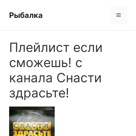
Перейти
к
Рыбалка
Меню
содержимому
Плейлист если
сможешь! с
канала Снасти
здрасьте!