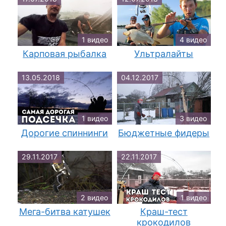
1 видео
4 видео
Карповая рыбалка
Ультралайты
13.05.2018
04.12.2017
1 видео
3 видео
Дорогие спиннинги
Бюджетные фидеры
29.11.2017
22.11.2017
2 видео
1 видео
Мега-битва катушек
Краш-тест
крокодилов