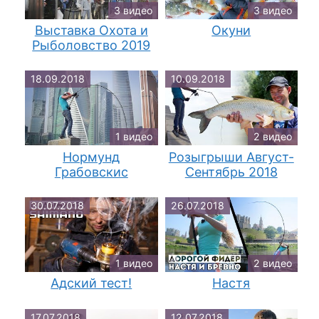
3 видео
3 видео
Выставка Охота и
Окуни
Рыболовство 2019
18.09.2018
10.09.2018
1 видео
2 видео
Нормунд
Розыгрыши Август-
Грабовскис
Сентябрь 2018
30.07.2018
26.07.2018
1 видео
2 видео
Адский тест!
Настя
17.07.2018
12.07.2018