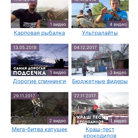
1 видео
4 видео
Карповая рыбалка
Ультралайты
13.05.2018
04.12.2017
1 видео
3 видео
Дорогие спиннинги
Бюджетные фидеры
29.11.2017
22.11.2017
2 видео
1 видео
Мега-битва катушек
Краш-тест
крокодилов