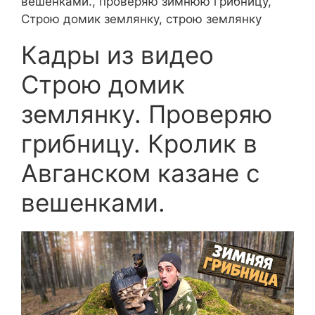
вешенками., проверяю зимнюю грибницу,
Строю домик землянку, строю землянку
Кадры из видео
Строю домик
землянку. Проверяю
грибницу. Кролик в
Авганском казане с
вешенками.