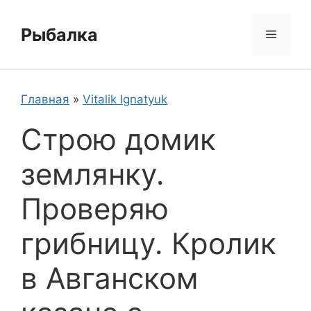
Перейти
к
Рыбалка
Меню
содержимому
Главная
»
Vitalik Ignatyuk
Строю домик
землянку.
Проверяю
грибницу. Кролик
в Авганском