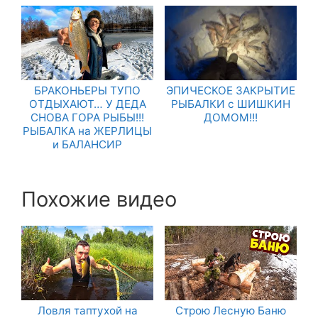
БРАКОНЬЕРЫ ТУПО
ЭПИЧЕСКОЕ ЗАКРЫТИЕ
ОТДЫХАЮТ… У ДЕДА
РЫБАЛКИ с ШИШКИН
СНОВА ГОРА РЫБЫ!!!
ДОМОМ!!!
РЫБАЛКА на ЖЕРЛИЦЫ
и БАЛАНСИР
Похожие видео
Ловля таптухой на
Строю Лесную Баню