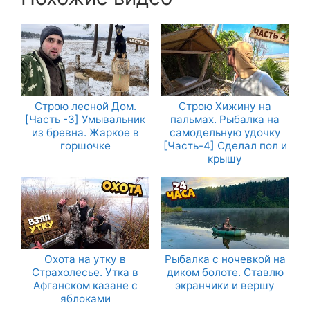
Строю лесной Дом.
Строю Хижину на
[Часть -3] Умывальник
пальмах. Рыбалка на
из бревна. Жаркое в
самодельную удочку
горшочке
[Часть-4] Сделал пол и
крышу
Охота на утку в
Рыбалка с ночевкой на
Страхолесье. Утка в
диком болоте. Ставлю
Афганском казане с
экранчики и вершу
яблоками