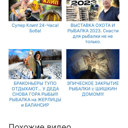
Супер Клип! 24-Часа!
ВЫСТАВКА ОХОТА И
Боба!
РЫБАЛКА 2023. Снасти
для рыбалки не не
только.
БРАКОНЬЕРЫ ТУПО
ЭПИЧЕСКОЕ ЗАКРЫТИЕ
ОТДЫХАЮТ… У ДЕДА
РЫБАЛКИ с ШИШКИН
СНОВА ГОРА РЫБЫ!!!
ДОМОМ!!!
РЫБАЛКА на ЖЕРЛИЦЫ
и БАЛАНСИР
Похожие видео