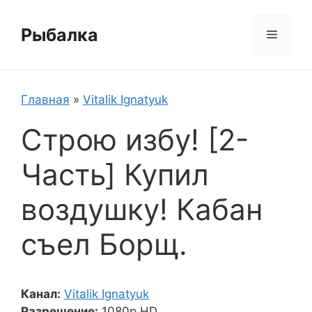
Перейти
к
Рыбалка
Меню
содержимому
Главная
»
Vitalik Ignatyuk
Строю избу! [2-
Часть] Купил
воздушку! Кабан
съел Борщ.
Канал:
Vitalik Ignatyuk
Разрешение:
1080p HD