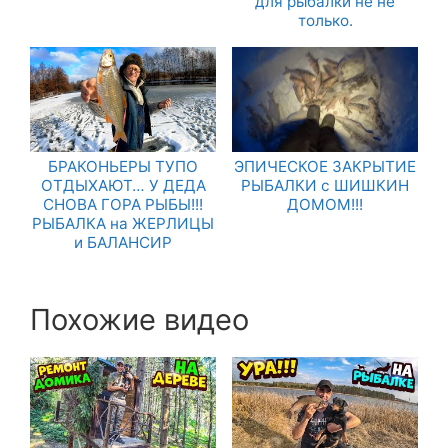
для рыбалки не не
только.
БРАКОНЬЕРЫ ТУПО
ЭПИЧЕСКОЕ ЗАКРЫТИЕ
ОТДЫХАЮТ… У ДЕДА
РЫБАЛКИ с ШИШКИН
СНОВА ГОРА РЫБЫ!!!
ДОМОМ!!!
РЫБАЛКА на ЖЕРЛИЦЫ
и БАЛАНСИР
Похожие видео