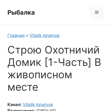
Перейти
к
Рыбалка
Меню
содержимому
Главная
»
Vitalik Ignatyuk
Строю Охотничий
Домик [1-Часть] В
живописном
месте
Канал:
Vitalik Ignatyuk
Разрешение:
1080p HD