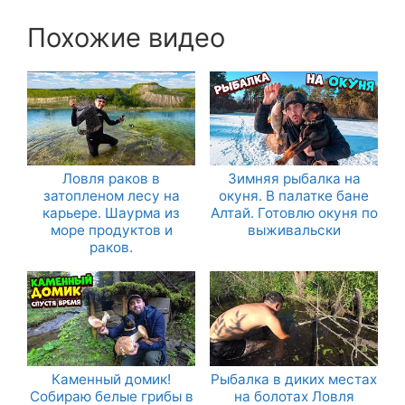
Похожие видео
Ловля раков в
Зимняя рыбалка на
затопленом лесу на
окуня. В палатке бане
карьере. Шаурма из
Алтай. Готовлю окуня по
море продуктов и
выживальски
раков.
Каменный домик!
Рыбалка в диких местах
Собираю белые грибы в
на болотах Ловля