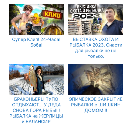
Супер Клип! 24-Часа!
ВЫСТАВКА ОХОТА И
Боба!
РЫБАЛКА 2023. Снасти
для рыбалки не не
только.
БРАКОНЬЕРЫ ТУПО
ЭПИЧЕСКОЕ ЗАКРЫТИЕ
ОТДЫХАЮТ… У ДЕДА
РЫБАЛКИ с ШИШКИН
СНОВА ГОРА РЫБЫ!!!
ДОМОМ!!!
РЫБАЛКА на ЖЕРЛИЦЫ
и БАЛАНСИР