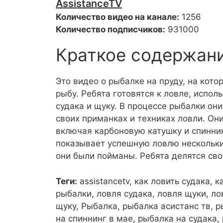
AssistanceTV
Количество видео на канале:
1256
Количество подписчиков:
931000
Краткое содержан
Это видео о рыбалке на пруду, на кот
рыбу. Ребята готовятся к ловле, испол
судака и щуку. В процессе рыбалки он
своих приманках и техниках ловли. Он
включая карбоновую катушку и спиннин
показывает успешную ловлю нескольких
они были пойманы. Ребята делятся св
Теги:
assistancetv, как ловить судака, 
рыбалки, ловля судака, ловля щуки, ло
щуку, Рыбалка, рыбалка асистанс тв, р
на спиннинг в мае, рыбалка на судака,