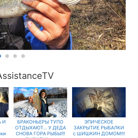
AssistanceTV
 И
БРАКОНЬЕРЫ ТУПО
ЭПИЧЕСКОЕ
.
ОТДЫХАЮТ… У ДЕДА
ЗАКРЫТИЕ РЫБАЛКИ
лки
СНОВА ГОРА РЫБЫ!!!
с ШИШКИН ДОМОМ!!!