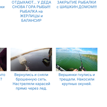
.
ОТДЫХАЮТ… У ДЕДА
ЗАКРЫТИЕ РЫБАЛКИ
лки
СНОВА ГОРА РЫБЫ!!!
с ШИШКИН ДОМОМ!!!
РЫБАЛКА на
ЖЕРЛИЦЫ и
БАЛАНСИР
что
Вернулись и сняли
Вершинки гнулись и
?
брошенную сеть.
трещали. Накосили
Настреляли карасей
крупных окуней.
прямо через лед.