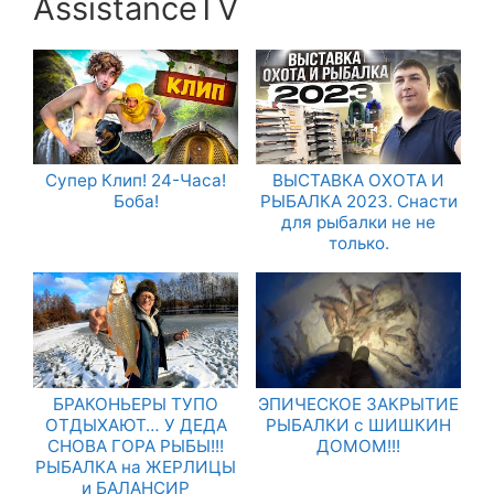
AssistanceTV
Супер Клип! 24-Часа!
ВЫСТАВКА ОХОТА И
Боба!
РЫБАЛКА 2023. Снасти
для рыбалки не не
только.
БРАКОНЬЕРЫ ТУПО
ЭПИЧЕСКОЕ ЗАКРЫТИЕ
ОТДЫХАЮТ… У ДЕДА
РЫБАЛКИ с ШИШКИН
СНОВА ГОРА РЫБЫ!!!
ДОМОМ!!!
РЫБАЛКА на ЖЕРЛИЦЫ
и БАЛАНСИР