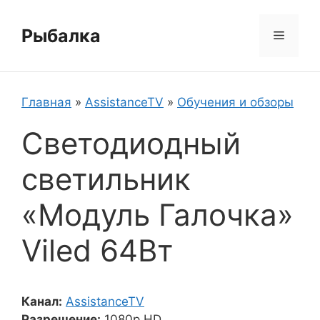
Перейти
к
Рыбалка
Меню
содержимому
Главная
»
AssistanceTV
»
Обучения и обзоры
Светодиодный
светильник
«Модуль Галочка»
Viled 64Вт
Канал:
AssistanceTV
Разрешение:
1080p HD