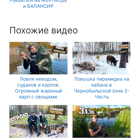
РЫБАЛКА на ЖЕРЛИЦЫ
и БАЛАНСИР
Похожие видео
Ловля неводом,
Ловушка пирамидка на
судаков и карпов.
кабана в
Огромный жареный
Чернобыльской зоне 2-
карп с овощами.
Часть