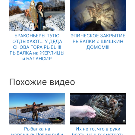
БРАКОНЬЕРЫ ТУПО
ЭПИЧЕСКОЕ ЗАКРЫТИЕ
ОТДЫХАЮТ… У ДЕДА
РЫБАЛКИ с ШИШКИН
СНОВА ГОРА РЫБЫ!!!
ДОМОМ!!!
РЫБАЛКА на ЖЕРЛИЦЫ
и БАЛАНСИР
Похожие видео
Рыбалка на
Их не то, что в руки
мордушки.Ловим рыбу
брать, на них смотреть