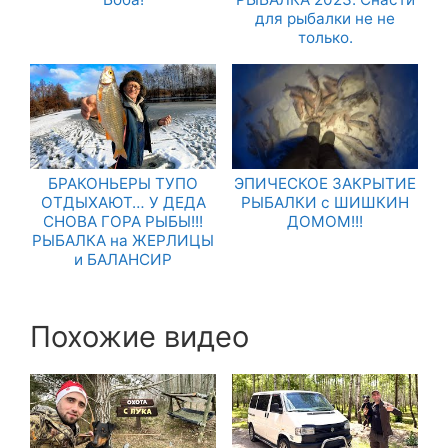
для рыбалки не не
только.
БРАКОНЬЕРЫ ТУПО
ЭПИЧЕСКОЕ ЗАКРЫТИЕ
ОТДЫХАЮТ… У ДЕДА
РЫБАЛКИ с ШИШКИН
СНОВА ГОРА РЫБЫ!!!
ДОМОМ!!!
РЫБАЛКА на ЖЕРЛИЦЫ
и БАЛАНСИР
Похожие видео