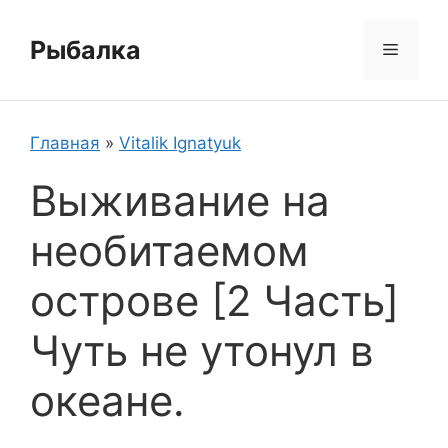
Перейти
к
Рыбалка
Меню
содержимому
Главная
»
Vitalik Ignatyuk
Выживание на
необитаемом
острове [2 Часть]
Чуть не утонул в
океане.