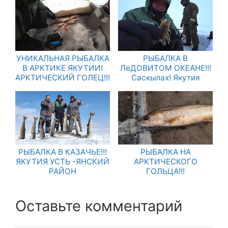
УНИКАЛЬНАЯ РЫБАЛКА
РЫБАЛКА В
В АРКТИКЕ ЯКУТИИ!
ЛеДОВИТОМ ОКЕАНЕ!!!
АРКТИЧЕСКИЙ ГОЛЕЦ!!!
Саскылах! Якутия
РЫБАЛКА В КАЗАЧЬЕ!!!
РЫБАЛКА НА
ЯКУТИЯ УСТЬ -ЯНСКИЙ
АРКТИЧЕСКОГО
РАЙОН
ГОЛЬЦА!!!
Оставьте комментарий