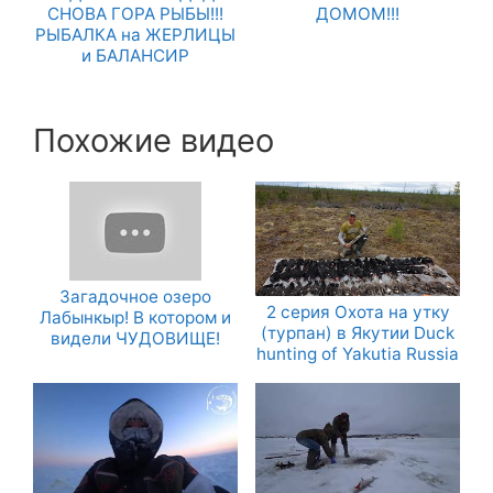
СНОВА ГОРА РЫБЫ!!!
ДОМОМ!!!
РЫБАЛКА на ЖЕРЛИЦЫ
и БАЛАНСИР
Похожие видео
Загадочное озеро
2 серия Охота на утку
Лабынкыр! В котором и
(турпан) в Якутии Duck
видели ЧУДОВИЩЕ!
hunting of Yakutia Russia