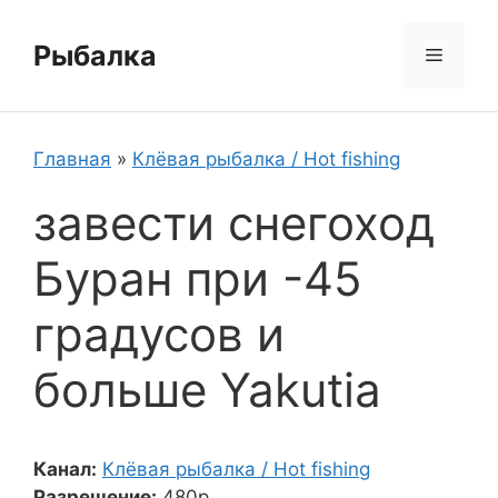
Перейти
к
Рыбалка
Меню
содержимому
Главная
»
Клёвая рыбалка / Hot fishing
завести снегоход
Буран при -45
градусов и
больше Yakutia
Канал:
Клёвая рыбалка / Hot fishing
Разрешение:
480p