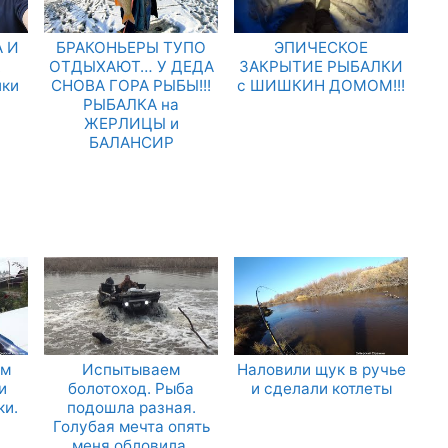
 И
БРАКОНЬЕРЫ ТУПО
ЭПИЧЕСКОЕ
.
ОТДЫХАЮТ… У ДЕДА
ЗАКРЫТИЕ РЫБАЛКИ
лки
СНОВА ГОРА РЫБЫ!!!
с ШИШКИН ДОМОМ!!!
РЫБАЛКА на
ЖЕРЛИЦЫ и
БАЛАНСИР
ом
Испытываем
Наловили щук в ручье
и
болотоход. Рыба
и сделали котлеты
ки.
подошла разная.
Голубая мечта опять
меня обловила.