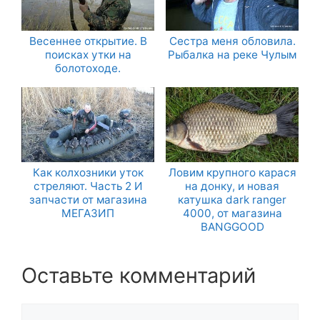
Весеннее открытие. В
Сестра меня обловила.
поисках утки на
Рыбалка на реке Чулым
болотоходе.
Как колхозники уток
Ловим крупного карася
стреляют. Часть 2 И
на донку, и новая
запчасти от магазина
катушка dark ranger
МЕГАЗИП
4000, от магазина
BANGGOOD
Оставьте комментарий
Комментарий