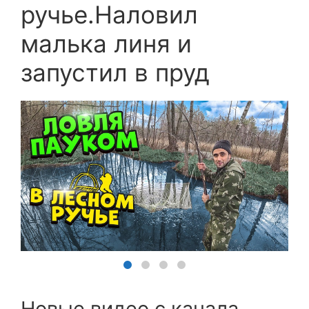
ручье.Наловил
малька линя и
запустил в пруд
Новые видео с канала