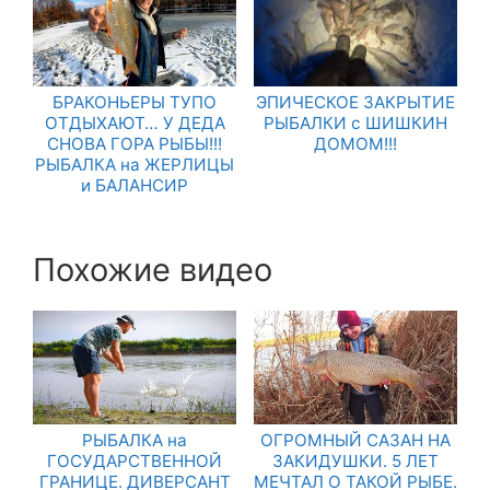
БРАКОНЬЕРЫ ТУПО
ЭПИЧЕСКОЕ ЗАКРЫТИЕ
ОТДЫХАЮТ… У ДЕДА
РЫБАЛКИ с ШИШКИН
СНОВА ГОРА РЫБЫ!!!
ДОМОМ!!!
РЫБАЛКА на ЖЕРЛИЦЫ
и БАЛАНСИР
Похожие видео
РЫБАЛКА на
ОГРОМНЫЙ САЗАН НА
ГОСУДАРСТВЕННОЙ
ЗАКИДУШКИ. 5 ЛЕТ
ГРАНИЦЕ. ДИВЕРСАНТ
МЕЧТАЛ О ТАКОЙ РЫБЕ.