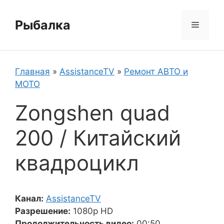
Перейти
к
Рыбалка
Меню
содержимому
Главная
»
AssistanceTV
»
Ремонт АВТО и
МОТО
Zongshen quad
200 / Китайский
квадроцикл
Канал:
AssistanceTV
Разрешение:
1080p HD
Продолжительность видео:
00:50