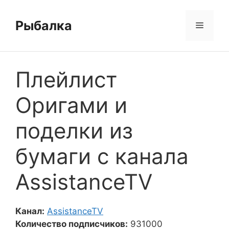
Перейти
к
Рыбалка
Меню
содержимому
Плейлист
Оригами и
поделки из
бумаги с канала
AssistanceTV
Канал:
AssistanceTV
Количество подписчиков:
931000