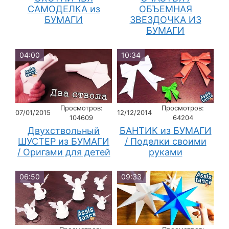
САМОДЕЛКА из
ОБЪЕМНАЯ
БУМАГИ
ЗВЕЗДОЧКА ИЗ
БУМАГИ
04:00
10:34
Просмотров:
Просмотров:
07/01/2015
12/12/2014
104609
64204
Двухствольный
БАНТИК из БУМАГИ
ШУСТЕР из БУМАГИ
/ Поделки своими
/ Оригами для детей
руками
06:50
09:33