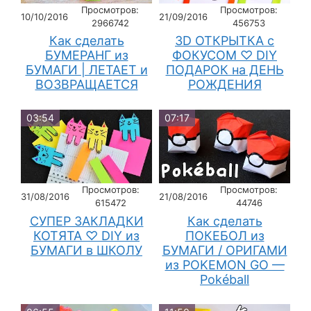
Просмотров:
Просмотров:
10/10/2016
21/09/2016
2966742
456753
Как сделать
3D ОТКРЫТКА с
БУМЕРАНГ из
ФОКУСОМ ♡ DIY
БУМАГИ | ЛЕТАЕТ и
ПОДАРОК на ДЕНЬ
ВОЗВРАЩАЕТСЯ
РОЖДЕНИЯ
03:54
07:17
Просмотров:
Просмотров:
31/08/2016
21/08/2016
615472
44746
СУПЕР ЗАКЛАДКИ
Как сделать
КОТЯТА ♡ DIY из
ПОКЕБОЛ из
БУМАГИ в ШКОЛУ
БУМАГИ / ОРИГАМИ
из POKEMON GO —
Pokéball