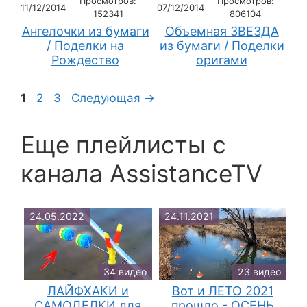
Просмотров:
Просмотров:
11/12/2014
07/12/2014
152341
806104
Ангелочки из бумаги
Объемная ЗВЕЗДА
/ Поделки на
из бумаги / Поделки
Рождество
оригами
Страница
Страница
Страница
1
2
3
Следующая
→
Еще плейлисты c
канала AssistanceTV
24.05.2022
24.11.2021
34 видео
23 видео
ЛАЙФХАКИ и
Вот и ЛЕТО 2021
САМОДЕЛКИ для
прошло - ОСЕНЬ