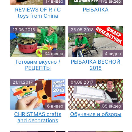
17 видео
172 видео
REVIEWS OF R / C
РЫБАЛКА
toys from China
13.06.2018
25.05.2018
34 видео
4 видео
Готовим вкусно /
РЫБАЛКА ВЕСНОЙ
РЕЦЕПТЫ
2018
21.11.2017
04.08.2017
6 видео
85 видео
CHRISTMAS crafts
Обучения и обзоры
and decorations