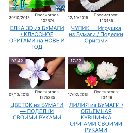
Просмотров:
Просмотров:
30/10/2015
12/10/2015
102674
143485
ЕЛКА 3D из БУМАГИ
ЧУПИК — Игрушка
/ КЛАССНОЕ
из Бумаги / Поделки
ОРИГАМИ на НОВЫЙ
Оригами
ГОД
03:42
17:32
Просмотров:
Просмотров:
07/10/2015
17/02/2015
1275335
23449
ЦВЕТОК из БУМАГИ
ЛИЛИЯ из БУМАГИ /
— ПОДЕЛКИ
ОБЪЕМНАЯ
СВОИМИ РУКАМИ
КУВШИНКА
ОРИГАМИ СВОИМИ
РУКАМИ