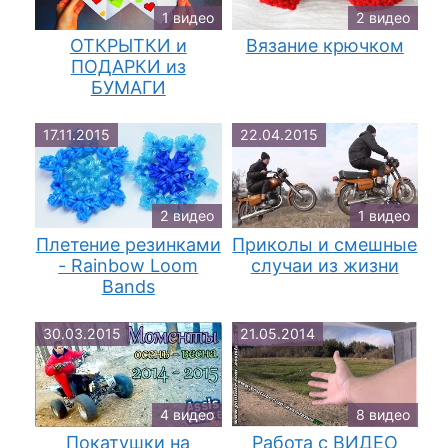
1 видео
2 видео
ОТКРЫТКИ и
Вязание крючком
ПОДАРКИ из
БУМАГИ
17.11.2015
22.04.2015
2 видео
1 видео
Плетение резинками
Приколы и смешные
- Rainbow Loom
случаи из жизни
Bands
30.03.2015
21.05.2014
4 видео
8 видео
Покатушки на
Работа с ВИДЕО