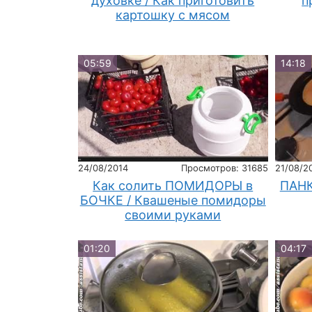
духовке / Как приготовить
п
картошку с мясом
05:59
14:18
24/08/2014
Просмотров: 31685
21/08/2
Как солить ПОМИДОРЫ в
ПАНК
БОЧКЕ / Квашеные помидоры
своими руками
01:20
04:17