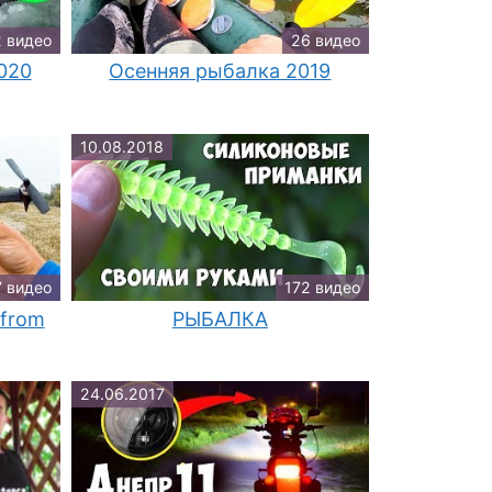
2 видео
26 видео
020
Осенняя рыбалка 2019
10.08.2018
7 видео
172 видео
 from
РЫБАЛКА
24.06.2017