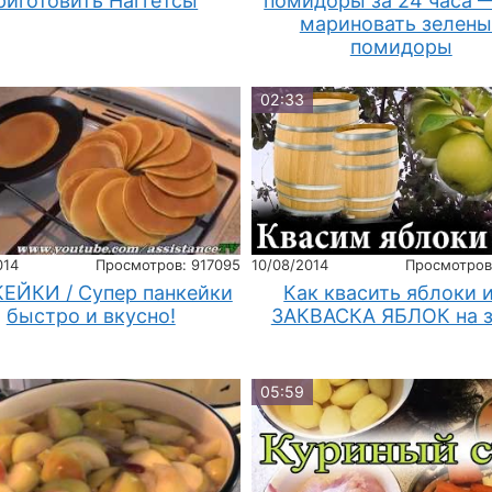
риготовить Наггетсы
помидоры за 24 часа 
мариновать зелены
помидоры
02:33
014
Просмотров: 917095
10/08/2014
Просмотров
ЕЙКИ / Супер панкейки
Как квасить яблоки 
быстро и вкусно!
ЗАКВАСКА ЯБЛОК на 
05:59