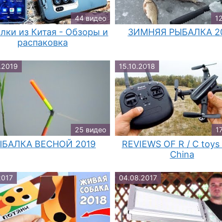
44 видео
1
лки из Китая - Обзоры и
ЗИМНЯЯ РЫБАЛКА 2
распаковка
.2019
15.10.2018
25 видео
1
ЫБАЛКА ВЕСНОЙ 2019
REVIEWS OF R / C toys
China
2017
04.08.2017