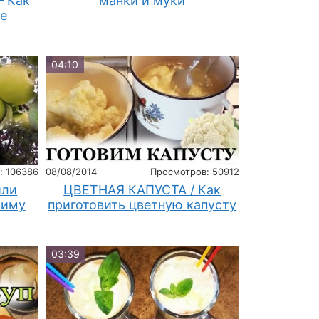
— Как
манки и муки
е
04:10
: 106386
08/08/2014
Просмотров: 50912
или
ЦВЕТНАЯ КАПУСТА / Как
зиму
приготовить цветную капусту
03:39