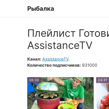
Перейти
Рыбалка
к
содержимому
Плейлист Готов
AssistanceTV
Канал:
AssistanceTV
Количество подписчиков:
931000
06:30
04:41