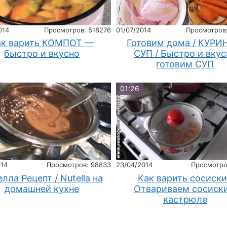
014
Просмотров: 518276
01/07/2014
Просмотров
ак варить КОМПОТ —
Готовим дома / КУР
быстро и вкусно
СУП / Быстро и вкус
готовим СУП
01:26
014
Просмотров: 98833
23/04/2014
Просмотро
лла Рецепт / Nutella на
Как варить сосиски
домашней кухне
Отвариваем сосиски
кастрюле