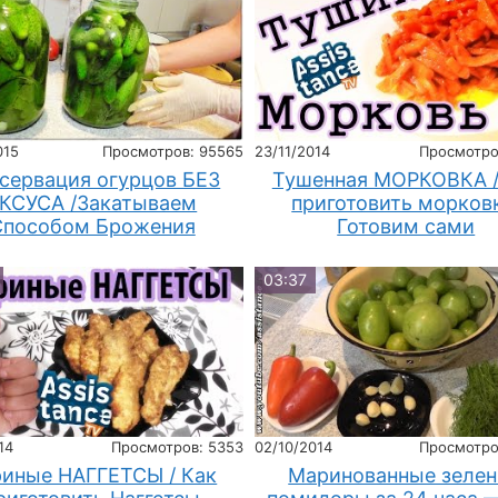
015
Просмотров: 95565
23/11/2014
Просмотро
сервация огурцов БЕЗ
Тушенная МОРКОВКА /
КСУСА /Закатываем
приготовить морков
Способом Брожения
Готовим сами
03:37
14
Просмотров: 5353
02/10/2014
Просмотро
риные НАГГЕТСЫ / Как
Маринованные зеле