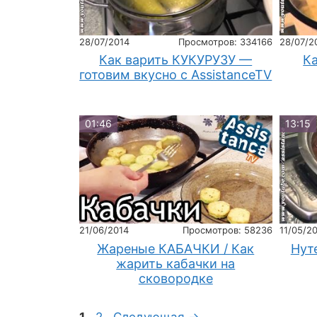
28/07/2014
Просмотров: 334166
28/07/2
Как варить КУКУРУЗУ —
К
готовим вкусно с AssistanceTV
01:46
13:15
21/06/2014
Просмотров: 58236
11/05/2
Жареные КАБАЧКИ / Как
Нуте
жарить кабачки на
сковородке
Страница
Страница
1
2
Следующая
→