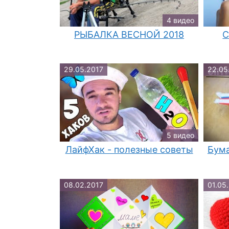
4 видео
РЫБАЛКА ВЕСНОЙ 2018
C
29.05.2017
22.05
5 видео
ЛайфХак - полезные советы
Бум
08.02.2017
01.05