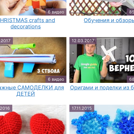
6 видео
85
HRISTMAS crafts and
Обучения и обзор
decorations
.2017
12.03.2017
6 видео
68
ажные САМОДЕЛКИ для
Оригами и поделки из 
ДЕТЕЙ
.2016
17.11.2015