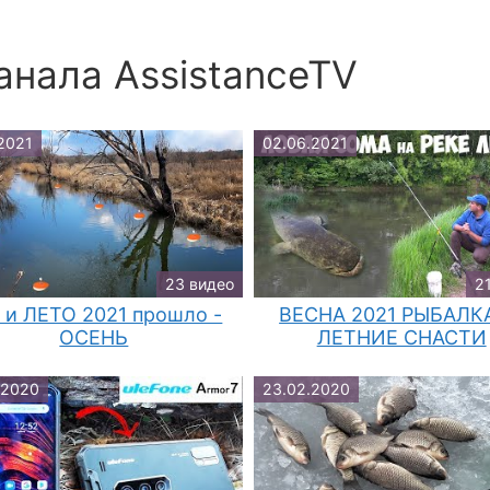
анала AssistanceTV
.2021
02.06.2021
23 видео
2
 и ЛЕТО 2021 прошло -
ВЕСНА 2021 РЫБАЛКА
ОСЕНЬ
ЛЕТНИЕ СНАСТИ
.2020
23.02.2020