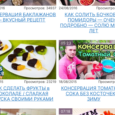
016
Просмотров: 34937
24/08/2016
Просмотро
ЕРВАЦИЯ БАКЛАЖАНОВ
КАК СОЛИТЬ БОЧКО
— ВКУСНЫЙ РЕЦЕПТ
ПОМИДОРЫ — ОЧЕ
ПОДРОБНО — СОЛЮ М
ЛЕТ
05:23
15
Просмотров: 23219
18/08/2015
Просмотр
К СДЕЛАТЬ ФРУКТЫ в
КОНСЕРВАЦИЯ ТОМАТ
ОКОЛАДЕ / СЛАДКАЯ
СОКА БЕЗ КОСТОЧЕК
УСКА СВОИМИ РУКАМИ
ЗИМУ
07:18