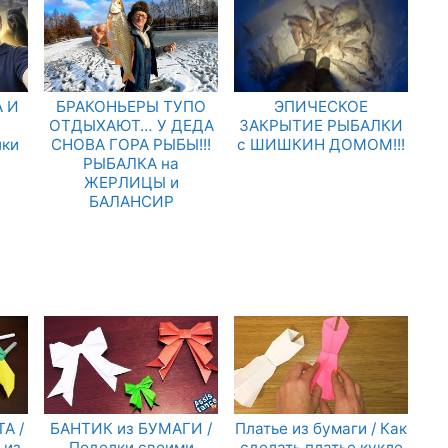
 И
БРАКОНЬЕРЫ ТУПО
ЭПИЧЕСКОЕ
.
ОТДЫХАЮТ… У ДЕДА
ЗАКРЫТИЕ РЫБАЛКИ
лки
СНОВА ГОРА РЫБЫ!!!
с ШИШКИН ДОМОМ!!!
РЫБАЛКА на
ЖЕРЛИЦЫ и
БАЛАНСИР
А /
БАНТИК из БУМАГИ /
Платье из бумаги / Как
 из
Поделки своими
сделать платье кукле