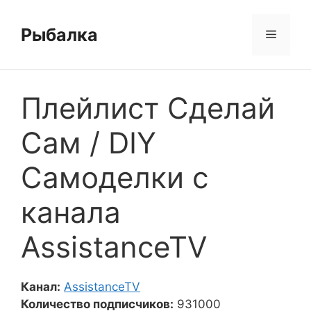
Перейти
к
Рыбалка
Меню
содержимому
Плейлист Сделай
Сам / DIY
Самоделки с
канала
AssistanceTV
Канал:
AssistanceTV
Количество подписчиков:
931000