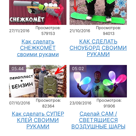
Просмотров:
Просмотров:
27/11/2016
21/10/2016
579153
94013
Как сделать
КАК СДЕЛАТЬ
СНЕЖКОМЁТ
СНОУБОРД СВОИМИ
своими руками
РУКАМИ
05:44
05:02
Просмотров:
Просмотров:
07/10/2016
23/09/2016
82364
91906
Как сделать СУПЕР
Сделай САМ /
КЛЕЙ СВОИМИ
СВЕТЯЩИЕСЯ
РУКАМИ
ВОЗДУШНЫЕ ШАРЫ