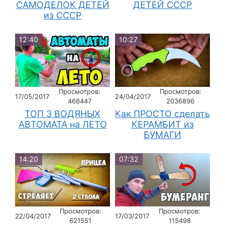
САМОДЕЛОК ДЕТЕЙ
ДЕТЕЙ СССР
из СССР
12:40
10:27
Просмотров:
Просмотров:
17/05/2017
24/04/2017
468447
2036896
ТОП 3 ВОДЯНЫХ
Как ПРОСТО сделать
АВТОМАТА на ЛЕТО
КЕРАМБИТ из
БУМАГИ
14:20
07:32
Просмотров:
Просмотров:
22/04/2017
17/03/2017
621551
115498