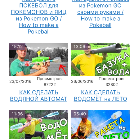
ПОКЕБОЛ для
из Pokemon GO
ПОКЕМОНОВ и ЯИЦ
своими руками /
из Pokemon GO /
How to make a
How to make a
Pokeball
Pokeball
15:12
13:06
Просмотров:
Просмотров:
23/07/2016
26/06/2016
87222
32802
КАК СДЕЛАТЬ
КАК СДЕЛАТЬ
ВОДЯНОЙ АВТОМАТ
ВОДОМЁТ на ЛЕТО
11:36
05:40