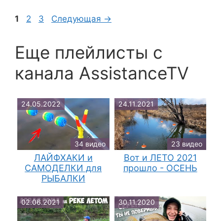
Страница
Страница
Страница
1
2
3
Следующая
→
Еще плейлисты c
канала AssistanceTV
24.05.2022
24.11.2021
34 видео
23 видео
ЛАЙФХАКИ и
Вот и ЛЕТО 2021
САМОДЕЛКИ для
прошло - ОСЕНЬ
РЫБАЛКИ
02.06.2021
30.11.2020