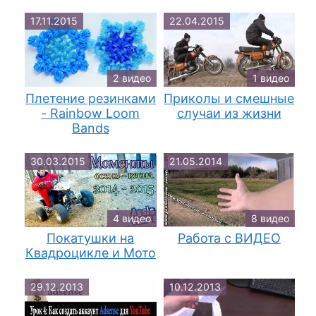
17.11.2015
22.04.2015
2 видео
1 видео
Плетение резинками
Приколы и смешные
- Rainbow Loom
случаи из жизни
Bands
30.03.2015
21.05.2014
4 видео
8 видео
Покатушки на
Работа с ВИДЕО
Квадроцикле и Мото
29.12.2013
10.12.2013