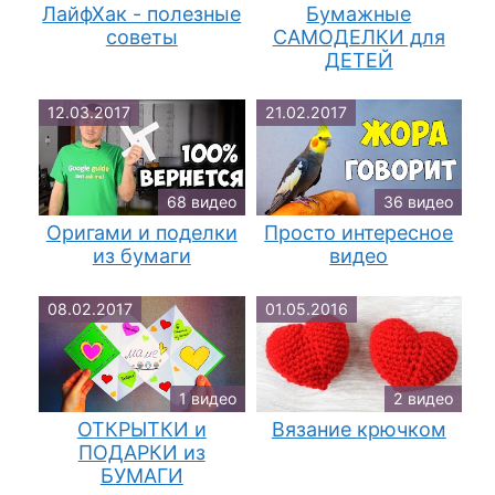
ЛайфХак - полезные
Бумажные
советы
САМОДЕЛКИ для
ДЕТЕЙ
12.03.2017
21.02.2017
68 видео
36 видео
Оригами и поделки
Просто интересное
из бумаги
видео
08.02.2017
01.05.2016
1 видео
2 видео
ОТКРЫТКИ и
Вязание крючком
ПОДАРКИ из
БУМАГИ