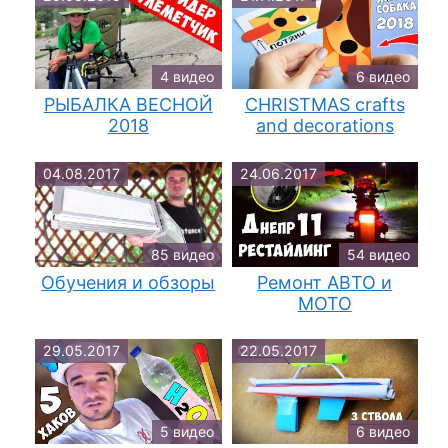
4 видео
6 видео
РЫБАЛКА ВЕСНОЙ
CHRISTMAS crafts
2018
and decorations
04.08.2017
24.06.2017
85 видео
54 видео
Обучения и обзоры
Ремонт АВТО и
МОТО
29.05.2017
22.05.2017
5 видео
6 видео