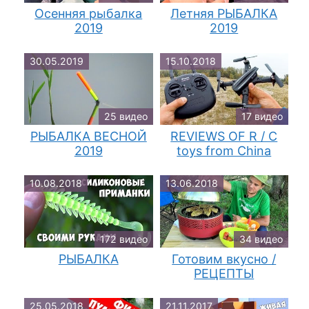
Осенняя рыбалка
Летняя РЫБАЛКА
2019
2019
30.05.2019
15.10.2018
25 видео
17 видео
РЫБАЛКА ВЕСНОЙ
REVIEWS OF R / C
2019
toys from China
10.08.2018
13.06.2018
172 видео
34 видео
РЫБАЛКА
Готовим вкусно /
РЕЦЕПТЫ
25.05.2018
21.11.2017