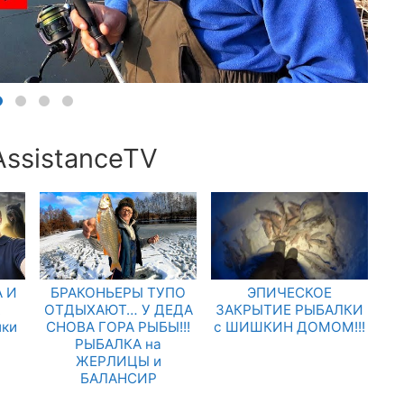
AssistanceTV
 И
БРАКОНЬЕРЫ ТУПО
ЭПИЧЕСКОЕ
.
ОТДЫХАЮТ… У ДЕДА
ЗАКРЫТИЕ РЫБАЛКИ
лки
СНОВА ГОРА РЫБЫ!!!
с ШИШКИН ДОМОМ!!!
РЫБАЛКА на
ЖЕРЛИЦЫ и
БАЛАНСИР