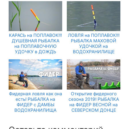
КАРАСЬ на ПОПЛАВОК!!!
ЛОВЛЯ на ПОПЛАВОК!!!
ДУШЕВНАЯ РЫБАЛКА
РЫБАЛКА МАХОВОЙ
на ПОПЛАВОЧНУЮ
УДОЧКОЙ на
УДОЧКУ в ДОЖДЬ
ВОДОХРАНИЛИЩЕ
Фидерная ловля как она
Открытие фидерного
есть! РЫБАЛКА на
сезона 2019! РЫБАЛКА
ФИДЕР с ДАМБЫ
на ФИДЕР ВЕСНОЙ на
ВОДОХРАНИЛИЩА
СЕВЕРСКОМ ДОНЦЕ