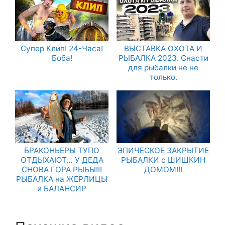
Супер Клип! 24-Часа!
ВЫСТАВКА ОХОТА И
Боба!
РЫБАЛКА 2023. Снасти
для рыбалки не не
только.
БРАКОНЬЕРЫ ТУПО
ЭПИЧЕСКОЕ ЗАКРЫТИЕ
ОТДЫХАЮТ… У ДЕДА
РЫБАЛКИ с ШИШКИН
СНОВА ГОРА РЫБЫ!!!
ДОМОМ!!!
РЫБАЛКА на ЖЕРЛИЦЫ
и БАЛАНСИР