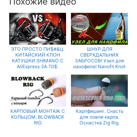
Похожие видео
ЭТО ПРОСТО ПИ$#&Ц.
ШНУР ДЛЯ
КИТАЙСКИЙ КЛОН
СВЕРХДАЛЬНИХ
КАТУШКИ SHIMANO С
ЗАБРОСОВ! Узел для
AliExpress ЗА 70$.
нанофила! Nanofil Knot
КАРПОВЫЙ МОНТАЖ С
Карпфишинг. Снасть
КОЛЬЦОМ. BLOWBACK
для ловли карпа.
RIG
Оснастка Zig Rig.