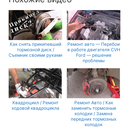
Как снять прикипевший
Ремонт авто — Перебои
тормозной диск /
в работе двигателя CVH
Съемник своими руками
Ford — решение
проблемы
Квадроцикл / Ремонт
Ремонт Авто / Как
ходовой квадроцикла
заменить тормозные
колодки / Замена
передних тормозных
колодок