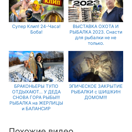
Супер Клип! 24-Часа!
ВЫСТАВКА ОХОТА И
Боба!
РЫБАЛКА 2023. Снасти
для рыбалки не не
только.
БРАКОНЬЕРЫ ТУПО
ЭПИЧЕСКОЕ ЗАКРЫТИЕ
ОТДЫХАЮТ… У ДЕДА
РЫБАЛКИ с ШИШКИН
СНОВА ГОРА РЫБЫ!!!
ДОМОМ!!!
РЫБАЛКА на ЖЕРЛИЦЫ
и БАЛАНСИР
Похожие видео