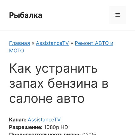
Перейти
к
Рыбалка
Меню
содержимому
Главная
»
AssistanceTV
»
Ремонт АВТО и
МОТО
Как устранить
запах бензина в
салоне авто
Канал:
AssistanceTV
Разрешение:
1080p HD
Продолжительность видео:
02:25