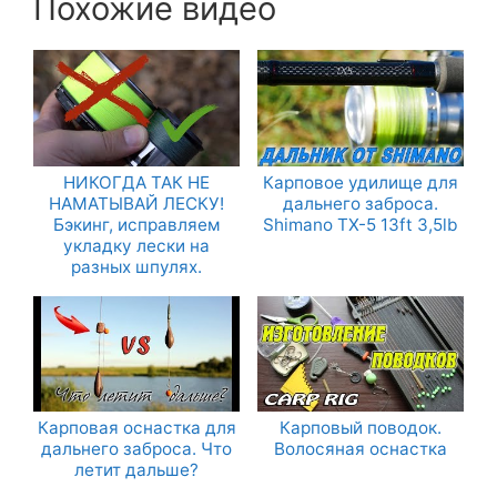
Похожие видео
НИКОГДА ТАК НЕ
Карповое удилище для
НАМАТЫВАЙ ЛЕСКУ!
дальнего заброса.
Бэкинг, исправляем
Shimano TX-5 13ft 3,5lb
укладку лески на
разных шпулях.
Карповая оснастка для
Карповый поводок.
дальнего заброса. Что
Волосяная оснастка
летит дальше?