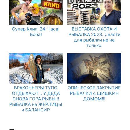
Супер Клип! 24-Часа!
ВЫСТАВКА ОХОТА И
Боба!
РЫБАЛКА 2023. Снасти
для рыбалки не не
только.
БРАКОНЬЕРЫ ТУПО
ЭПИЧЕСКОЕ ЗАКРЫТИЕ
ОТДЫХАЮТ… У ДЕДА
РЫБАЛКИ с ШИШКИН
СНОВА ГОРА РЫБЫ!!!
ДОМОМ!!!
РЫБАЛКА на ЖЕРЛИЦЫ
и БАЛАНСИР