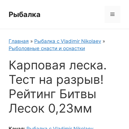
Перейти
к
Рыбалка
Меню
содержимому
Главная
»
Рыбалка с Vladimir Nikolaev
»
Рыболовные снасти и оснастки
Карповая леска.
Тест на разрыв!
Рейтинг Битвы
Лесок 0,23мм
Канал:
Рыбалка с Vladimir Nikolaev