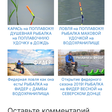
КАРАСЬ на ПОПЛАВОК!!!
ЛОВЛЯ на ПОПЛАВОК!!!
ДУШЕВНАЯ РЫБАЛКА
РЫБАЛКА МАХОВОЙ
на ПОПЛАВОЧНУЮ
УДОЧКОЙ на
УДОЧКУ в ДОЖДЬ
ВОДОХРАНИЛИЩЕ
Фидерная ловля как она
Открытие фидерного
есть! РЫБАЛКА на
сезона 2019! РЫБАЛКА
ФИДЕР с ДАМБЫ
на ФИДЕР ВЕСНОЙ на
ВОДОХРАНИЛИЩА
СЕВЕРСКОМ ДОНЦЕ
Оставьте комментарий