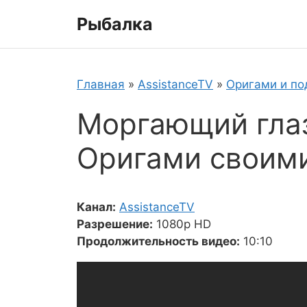
Перейти
Рыбалка
к
содержимому
Главная
»
AssistanceTV
»
Оригами и по
Моргающий глаз
Оригами своим
Канал:
AssistanceTV
Разрешение:
1080p HD
Продолжительность видео:
10:10