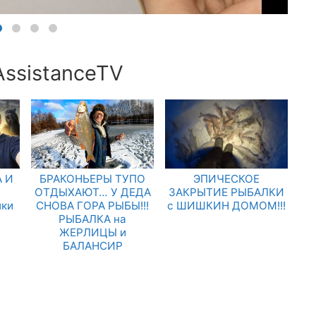
AssistanceTV
 И
БРАКОНЬЕРЫ ТУПО
ЭПИЧЕСКОЕ
.
ОТДЫХАЮТ… У ДЕДА
ЗАКРЫТИЕ РЫБАЛКИ
лки
СНОВА ГОРА РЫБЫ!!!
с ШИШКИН ДОМОМ!!!
РЫБАЛКА на
ЖЕРЛИЦЫ и
БАЛАНСИР