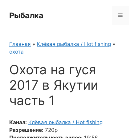
Перейти
к
Рыбалка
Меню
содержимому
Главная
»
Клёвая рыбалка / Hot fishing
»
охота
Охота на гуся
2017 в Якутии
часть 1
Канал:
Клёвая рыбалка / Hot fishing
Разрешение:
720p
Продолжительность видео:
19:56