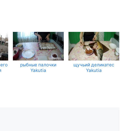
чего
рыбные палочки
щучьий деликатес
я
Yakutia
Yakutia