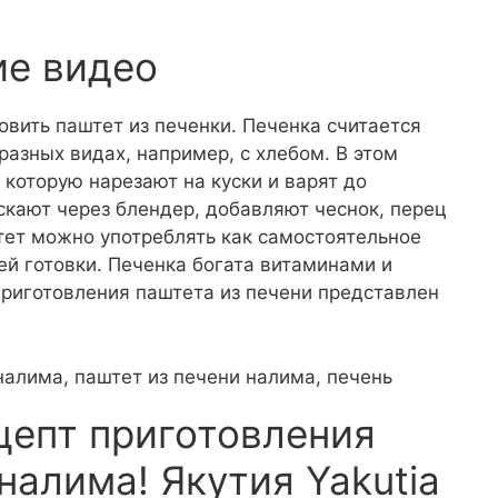
ие видео
овить паштет из печенки. Печенка считается
разных видах, например, с хлебом. В этом
 которую нарезают на куски и варят до
ускают через блендер, добавляют чеснок, перец
штет можно употреблять как самостоятельное
й готовки. Печенка богата витаминами и
приготовления паштета из печени представлен
 налима, паштет из печени налима, печень
цепт приготовления
налима! Якутия Yakutia