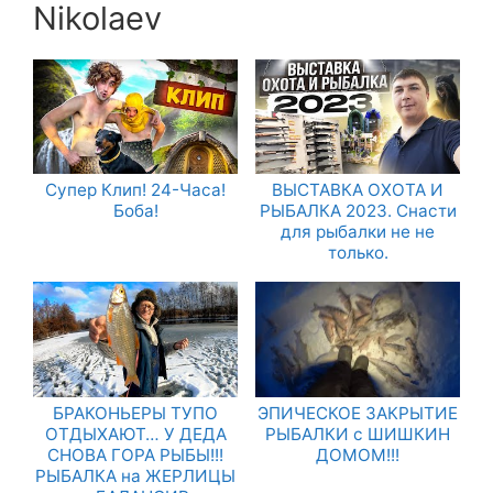
Nikolaev
Супер Клип! 24-Часа!
ВЫСТАВКА ОХОТА И
Боба!
РЫБАЛКА 2023. Снасти
для рыбалки не не
только.
БРАКОНЬЕРЫ ТУПО
ЭПИЧЕСКОЕ ЗАКРЫТИЕ
ОТДЫХАЮТ… У ДЕДА
РЫБАЛКИ с ШИШКИН
СНОВА ГОРА РЫБЫ!!!
ДОМОМ!!!
РЫБАЛКА на ЖЕРЛИЦЫ