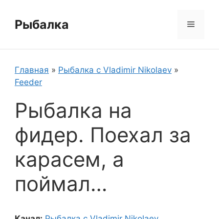
Перейти
к
Рыбалка
Меню
содержимому
Главная
»
Рыбалка с Vladimir Nikolaev
»
Feeder
Рыбалка на
фидер. Поехал за
карасем, а
поймал…
Канал:
Рыбалка с Vladimir Nikolaev