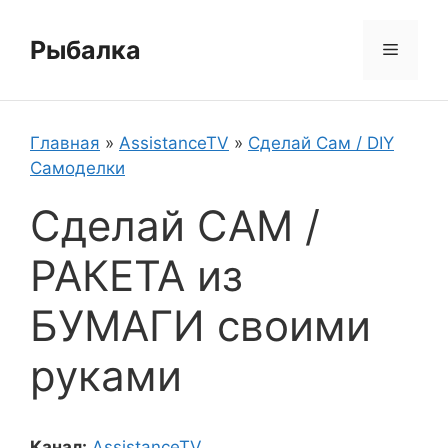
Перейти
к
Рыбалка
Меню
содержимому
Главная
»
AssistanceTV
»
Сделай Сам / DIY
Самоделки
Сделай САМ /
РАКЕТА из
БУМАГИ своими
руками
Канал:
AssistanceTV