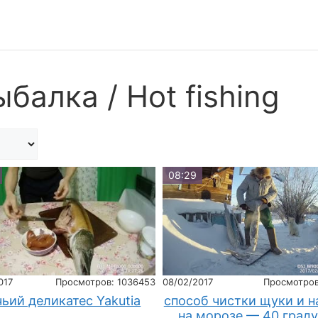
балка / Hot fishing
08:29
017
Просмотров: 1036453
08/02/2017
Просмотров
ьий деликатес Yakutia
способ чистки щуки и 
на морозе — 40 град