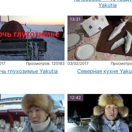
Yakutia
13:31
017
Просмотров: 120183
03/02/2017
Просмотро
чь глухозимье Yakutia
Северная кухня Yaku
12:42