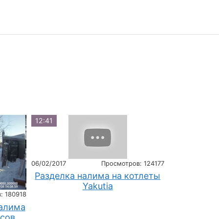
12:41
06/02/2017
Просмотров: 124177
Разделка налима на котлеты
Yakutia
: 180918
налима
усов