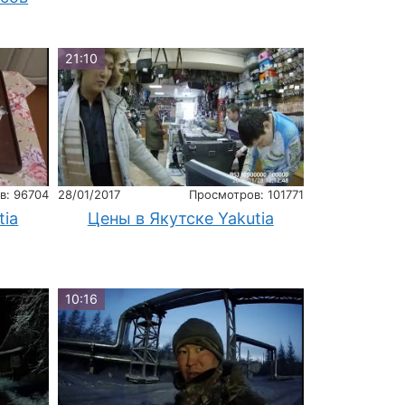
21:10
в: 96704
28/01/2017
Просмотров: 101771
tia
Цены в Якутске Yakutia
10:16