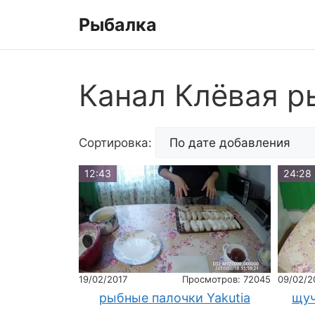
Перейти
Рыбалка
к
содержимому
Канал Клёвая ры
Сортировка:
12:43
24:28
19/02/2017
Просмотров: 72045
09/02/2
рыбные палочки Yakutia
щуч