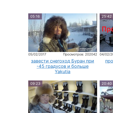
05:16
25:42
05/02/2017
Просмотров: 202042
04/02/2
завести снегоход Буран при
про
-45 градусов и больше
Yakutia
09:23
20:40