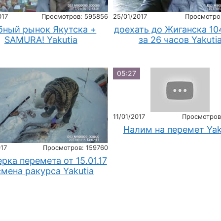
017
Просмотров: 595856
25/01/2017
Просмотро
бный рынок Якутска +
доехать до Жиганска 10
SAMURA! Yakutia
за 26 часов Yakuti
05:27
11/01/2017
Просмотров
Налим на перемет Yak
017
Просмотров: 159760
рка перемета от 15.01.17
смена ракурса Yakutia