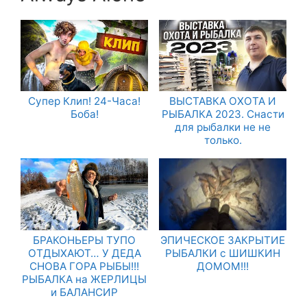
Супер Клип! 24-Часа!
ВЫСТАВКА ОХОТА И
Боба!
РЫБАЛКА 2023. Снасти
для рыбалки не не
только.
БРАКОНЬЕРЫ ТУПО
ЭПИЧЕСКОЕ ЗАКРЫТИЕ
ОТДЫХАЮТ… У ДЕДА
РЫБАЛКИ с ШИШКИН
СНОВА ГОРА РЫБЫ!!!
ДОМОМ!!!
РЫБАЛКА на ЖЕРЛИЦЫ
и БАЛАНСИР