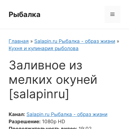
Перейти
к
Рыбалка
Меню
содержимому
Главная
»
Salapin.ru Рыбалка - образ жизни
»
Кухня и кулинария рыболова
Заливное из
мелких окуней
[salapinru]
Канал:
Salapin.ru Рыбалка - образ жизни
Разрешение:
1080p HD
Продолжительность видео:
19:02